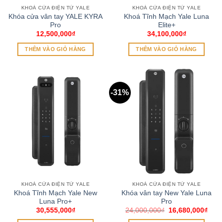
KHOÁ CỬA ĐIỆN TỬ YALE
KHOÁ CỬA ĐIỆN TỬ YALE
Khóa cửa vân tay YALE KYRA
Khoá Tĩnh Mạch Yale Luna
Pro
Elite+
12,500,000
₫
34,100,000
₫
THÊM VÀO GIỎ HÀNG
THÊM VÀO GIỎ HÀNG
-31%
KHOÁ CỬA ĐIỆN TỬ YALE
KHOÁ CỬA ĐIỆN TỬ YALE
Khoá Tĩnh Mạch Yale New
Khóa vân tay New Yale Luna
Luna Pro+
Pro
Giá
Giá
30,555,000
₫
24,000,000
₫
16,680,000
₫
gốc
hiện