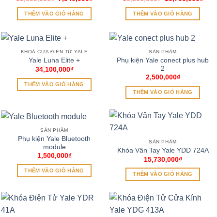
gốc
hiện
gốc
hiện
là:
tại
là:
tại
THÊM VÀO GIỎ HÀNG
THÊM VÀO GIỎ HÀNG
11,600,000₫.
là:
16,200,000₫.
là:
7,840,000₫.
10,7
KHOÁ CỬA ĐIỆN TỬ YALE
SẢN PHẨM
Phụ kiện Yale conect plus hub
Yale Luna Elite +
2
34,100,000
₫
2,500,000
₫
THÊM VÀO GIỎ HÀNG
THÊM VÀO GIỎ HÀNG
SẢN PHẨM
Phụ kiện Yale Bluetooth
SẢN PHẨM
module
Khóa Vân Tay Yale YDD 724A
1,500,000
₫
15,730,000
₫
THÊM VÀO GIỎ HÀNG
THÊM VÀO GIỎ HÀNG