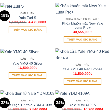
SẢN PHẨM
-19%
Yale Zuri S
KHOÁ CỬA ĐIỆN TỬ YALE
Giá
Giá
5,500,000
₫
4,475,000
₫
Khóa khuôn mặt New Yale
gốc
hiện
Luna Pro+
là:
tại
THÊM VÀO GIỎ HÀNG
5,500,000₫.
là:
30,555,000
₫
4,475,000₫.
THÊM VÀO GIỎ HÀNG
SẢN PHẨM
Yale YMG 40 Silver
SẢN PHẨM
16,500,000
₫
Yale YMG 40 Red Bronze
16,500,000
₫
THÊM VÀO GIỎ HÀNG
THÊM VÀO GIỎ HÀNG
SẢN PHẨM
SẢN PHẨM
-32%
-34%
Khóa Điện Tử Yale YDM 3109A
Yale YDM 4109A
Giá
Giá
Giá
Giá
11,600,000
₫
7,840,000
₫
16,200,000
₫
10,700,000
₫