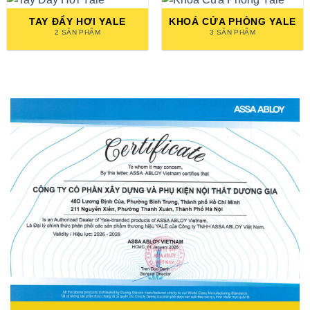
TAY ĐẨY HƠI YALE
KHOÁ CỬA PHÒNG YALE
2 SẢN PHẨM
3 SẢN PHẨM