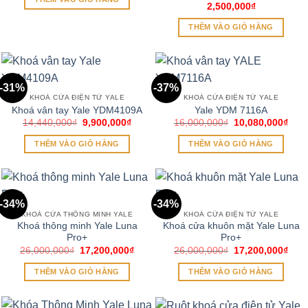
8,000,000₫.
là:
2,500,000
₫
5,600,000₫.
THÊM VÀO GIỎ HÀNG
-31%
-37%
KHOÁ CỬA ĐIỆN TỬ YALE
KHOÁ CỬA ĐIỆN TỬ YALE
Khoá vân tay Yale YDM4109A
Yale YDM 7116A
Giá
Giá
Giá
Giá
14,440,000
₫
9,900,000
₫
16,000,000
₫
10,080,000
₫
gốc
hiện
gốc
hiện
là:
tại
là:
tại
THÊM VÀO GIỎ HÀNG
THÊM VÀO GIỎ HÀNG
14,440,000₫.
là:
16,000,000₫.
là:
9,900,000₫.
10,0
-34%
-34%
KHOÁ CỬA THÔNG MINH YALE
KHOÁ CỬA ĐIỆN TỬ YALE
Khoá thông minh Yale Luna
Khoá cửa khuôn mặt Yale Luna
Pro+
Pro+
Giá
Giá
Giá
Giá
26,000,000
₫
17,200,000
₫
26,000,000
₫
17,200,000
₫
gốc
hiện
gốc
hiện
là:
tại
là:
tại
THÊM VÀO GIỎ HÀNG
THÊM VÀO GIỎ HÀNG
26,000,000₫.
là:
26,000,000₫.
là:
17,200,000₫.
17,2