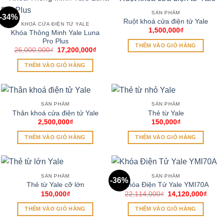
SẢN PHẨM
-34%
Ruột khoá cửa điện tử Yale
KHOÁ CỬA ĐIỆN TỬ YALE
1,500,000
₫
Khóa Thông Minh Yale Luna
Pro Plus
THÊM VÀO GIỎ HÀNG
Giá
Giá
26,000,000
₫
17,200,000
₫
gốc
hiện
là:
tại
THÊM VÀO GIỎ HÀNG
26,000,000₫.
là:
17,200,000₫.
SẢN PHẨM
SẢN PHẨM
Thân khoá cửa điện tử Yale
Thẻ từ Yale
2,500,000
₫
150,000
₫
THÊM VÀO GIỎ HÀNG
THÊM VÀO GIỎ HÀNG
SẢN PHẨM
SẢN PHẨM
-36%
Thẻ từ Yale cỡ lớn
Khóa Điện Tử Yale YMI70A
Giá
Giá
150,000
₫
22,114,000
₫
14,120,000
₫
gốc
hiện
là:
tại
THÊM VÀO GIỎ HÀNG
THÊM VÀO GIỎ HÀNG
22,114,000₫.
là:
14,1