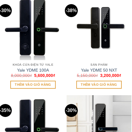
-30%
-38%
KHOÁ CỬA ĐIỆN TỬ YALE
SẢN PHẨM
Yale YDME 100A
Yale YDME 50 NXT
Giá
Giá
Giá
Giá
8,000,000
₫
5,600,000
₫
5,150,000
₫
3,200,000
₫
gốc
hiện
gốc
hiện
là:
tại
là:
tại
THÊM VÀO GIỎ HÀNG
THÊM VÀO GIỎ HÀNG
8,000,000₫.
là:
5,150,000₫.
là:
5,600,000₫.
3,200
-35%
-30%