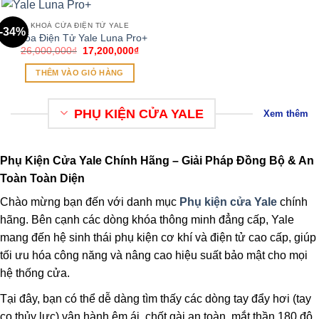
KHOÁ CỬA ĐIỆN TỬ YALE
-34%
Khóa Điện Tử Yale Luna Pro+
Giá
Giá
26,000,000
₫
17,200,000
₫
gốc
hiện
là:
tại
THÊM VÀO GIỎ HÀNG
26,000,000₫.
là:
17,200,000₫.
PHỤ KIỆN CỬA YALE
Xem thêm
Phụ Kiện Cửa Yale Chính Hãng – Giải Pháp Đồng Bộ & An
Toàn Toàn Diện
Chào mừng bạn đến với danh mục
Phụ kiện cửa Yale
chính
hãng. Bên cạnh các dòng khóa thông minh đẳng cấp, Yale
mang đến hệ sinh thái phụ kiện cơ khí và điện tử cao cấp, giúp
tối ưu hóa công năng và nâng cao hiệu suất bảo mật cho mọi
hệ thống cửa.
Tại đây, bạn có thể dễ dàng tìm thấy các dòng tay đẩy hơi (tay
co thủy lực) vận hành êm ái, chốt gài an toàn, mắt thần 180 độ,