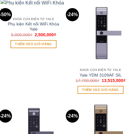
-50%
-24%
KHOÁ CỬA ĐIỆN TỬ YALE
Phụ kiện Kết nối WiFi Khóa
Yale
Giá
Giá
5,000,000
₫
2,500,000
₫
gốc
hiện
là:
tại
THÊM VÀO GIỎ HÀNG
5,000,000₫.
là:
2,500,000₫.
KHOÁ CỬA ĐIỆN TỬ YALE
Yale YDM 3109AF SIL
Giá
Giá
17,700,000
₫
13,515,000
₫
gốc
hiện
là:
tại
THÊM VÀO GIỎ HÀNG
17,700,000₫.
là:
13,5
-24%
-24%