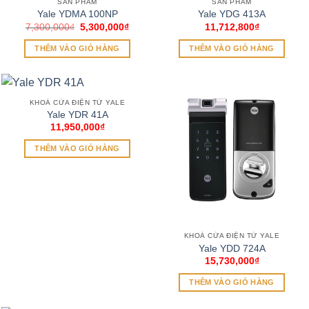
SẢN PHẨM
SẢN PHẨM
Yale YDMA 100NP
Yale YDG 413A
Giá
Giá
7,300,000
₫
5,300,000
₫
11,712,800
₫
gốc
hiện
là:
tại
THÊM VÀO GIỎ HÀNG
THÊM VÀO GIỎ HÀNG
7,300,000₫.
là:
5,300,000₫.
KHOÁ CỬA ĐIỆN TỬ YALE
Yale YDR 41A
11,950,000
₫
THÊM VÀO GIỎ HÀNG
KHOÁ CỬA ĐIỆN TỬ YALE
Yale YDD 724A
15,730,000
₫
THÊM VÀO GIỎ HÀNG