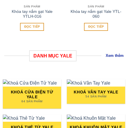
SẢN PHẨM
SẢN PHẨM
Khóa tay nắm gạt Yale
Khóa tay nắm gạt Yale YTL-
YTLH-016
060
ĐỌC TIẾP
ĐỌC TIẾP
DANH MỤC YALE
Xem thêm
KHOÁ CỬA ĐIỆN TỬ
KHOÁ VÂN TAY YALE
YALE
54 SẢN PHẨM
64 SẢN PHẨM
KHOÁ THẺ TỪ YALE
KHOÁ KHUÔN MẶT YALE