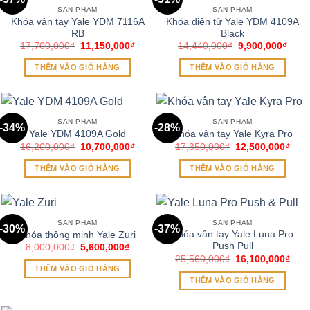
SẢN PHẨM
SẢN PHẨM
Khóa vân tay Yale YDM 7116A
Khóa điện tử Yale YDM 4109A
RB
Black
Giá
Giá
Giá
Giá
17,700,000
₫
11,150,000
₫
14,440,000
₫
9,900,000
₫
gốc
hiện
gốc
hiện
là:
tại
là:
tại
THÊM VÀO GIỎ HÀNG
THÊM VÀO GIỎ HÀNG
17,700,000₫.
là:
14,440,000₫.
là:
11,150,000₫.
9,90
SẢN PHẨM
SẢN PHẨM
-34%
-28%
Yale YDM 4109A Gold
Khóa vân tay Yale Kyra Pro
Giá
Giá
Giá
Giá
16,200,000
₫
10,700,000
₫
17,350,000
₫
12,500,000
₫
gốc
hiện
gốc
hiện
là:
tại
là:
tại
THÊM VÀO GIỎ HÀNG
THÊM VÀO GIỎ HÀNG
16,200,000₫.
là:
17,350,000₫.
là:
10,700,000₫.
12,5
SẢN PHẨM
SẢN PHẨM
-30%
-37%
Khóa vân tay Yale Luna Pro
Khóa thông minh Yale Zuri
Push Pull
Giá
Giá
8,000,000
₫
5,600,000
₫
gốc
hiện
Giá
Giá
25,560,000
₫
16,100,000
₫
là:
tại
gốc
hiện
THÊM VÀO GIỎ HÀNG
8,000,000₫.
là:
là:
tại
THÊM VÀO GIỎ HÀNG
5,600,000₫.
25,560,000₫.
là:
16,1