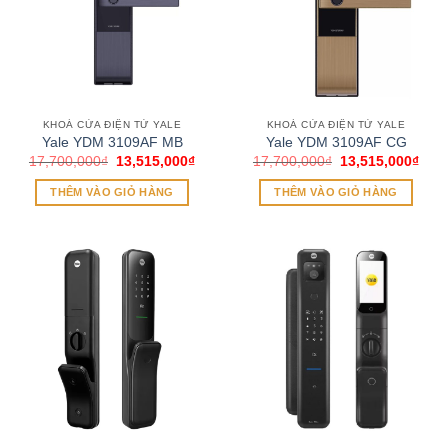
KHOÁ CỬA ĐIỆN TỬ YALE
KHOÁ CỬA ĐIỆN TỬ YALE
Yale YDM 3109AF MB
Yale YDM 3109AF CG
Giá
Giá
Giá
Giá
17,700,000
₫
13,515,000
₫
17,700,000
₫
13,515,000
₫
gốc
hiện
gốc
hiện
là:
tại
là:
tại
THÊM VÀO GIỎ HÀNG
THÊM VÀO GIỎ HÀNG
17,700,000₫.
là:
17,700,000₫.
là:
13,515,000₫.
13,5