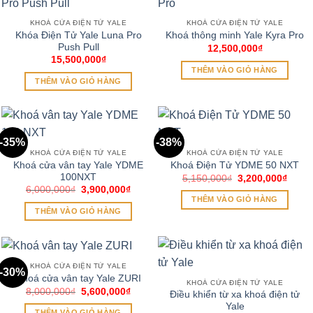
KHOÁ CỬA ĐIỆN TỬ YALE
KHOÁ CỬA ĐIỆN TỬ YALE
Khóa Điện Tử Yale Luna Pro
Khoá thông minh Yale Kyra Pro
Push Pull
12,500,000
₫
15,500,000
₫
THÊM VÀO GIỎ HÀNG
THÊM VÀO GIỎ HÀNG
-35%
-38%
KHOÁ CỬA ĐIỆN TỬ YALE
KHOÁ CỬA ĐIỆN TỬ YALE
Khoá cửa vân tay Yale YDME
Khoá Điện Tử YDME 50 NXT
100NXT
Giá
Giá
5,150,000
₫
3,200,000
₫
gốc
hiện
Giá
Giá
6,000,000
₫
3,900,000
₫
là:
tại
gốc
hiện
THÊM VÀO GIỎ HÀNG
5,150,000₫.
là:
là:
tại
THÊM VÀO GIỎ HÀNG
3,200
6,000,000₫.
là:
3,900,000₫.
KHOÁ CỬA ĐIỆN TỬ YALE
-30%
Khoá cửa vân tay Yale ZURI
KHOÁ CỬA ĐIỆN TỬ YALE
Giá
Giá
8,000,000
₫
5,600,000
₫
Điều khiển từ xa khoá điện tử
gốc
hiện
Yale
là:
tại
THÊM VÀO GIỎ HÀNG