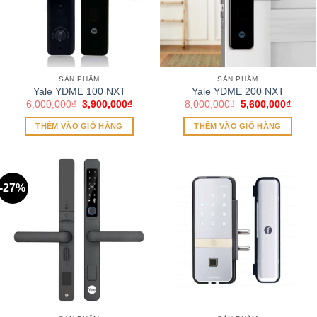
SẢN PHẨM
SẢN PHẨM
Yale YDME 100 NXT
Yale YDME 200 NXT
Giá
Giá
Giá
Giá
6,000,000
₫
3,900,000
₫
8,000,000
₫
5,600,000
₫
gốc
hiện
gốc
hiện
là:
tại
là:
tại
THÊM VÀO GIỎ HÀNG
THÊM VÀO GIỎ HÀNG
6,000,000₫.
là:
8,000,000₫.
là:
3,900,000₫.
5,600
-27%