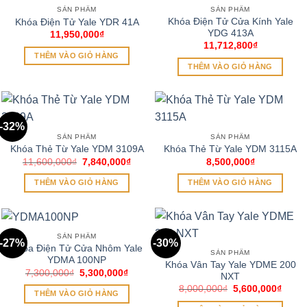
SẢN PHẨM
SẢN PHẨM
Khóa Điện Tử Cửa Kính Yale
Khóa Điện Tử Yale YDR 41A
YDG 413A
11,950,000
₫
11,712,800
₫
THÊM VÀO GIỎ HÀNG
THÊM VÀO GIỎ HÀNG
-32%
SẢN PHẨM
SẢN PHẨM
Khóa Thẻ Từ Yale YDM 3109A
Khóa Thẻ Từ Yale YDM 3115A
Giá
Giá
11,600,000
₫
7,840,000
₫
8,500,000
₫
gốc
hiện
là:
tại
THÊM VÀO GIỎ HÀNG
THÊM VÀO GIỎ HÀNG
11,600,000₫.
là:
7,840,000₫.
SẢN PHẨM
-27%
-30%
Khóa Điện Tử Cửa Nhôm Yale
SẢN PHẨM
YDMA 100NP
Khóa Vân Tay Yale YDME 200
Giá
Giá
7,300,000
₫
5,300,000
₫
NXT
gốc
hiện
Giá
Giá
8,000,000
₫
5,600,000
₫
là:
tại
THÊM VÀO GIỎ HÀNG
gốc
hiện
7,300,000₫.
là:
là:
tại