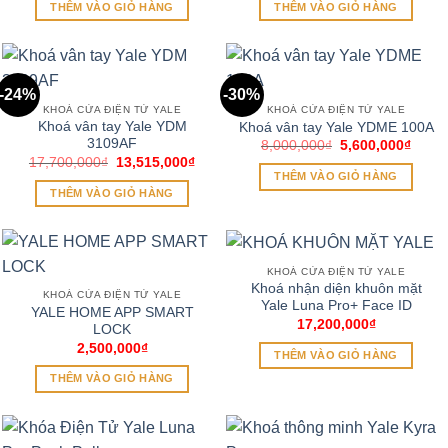
là:
tại
THÊM VÀO GIỎ HÀNG
THÊM VÀO GIỎ HÀNG
24,000,000₫.
là:
16,6
-24%
-30%
KHOÁ CỬA ĐIỆN TỬ YALE
KHOÁ CỬA ĐIỆN TỬ YALE
Khoá vân tay Yale YDM
Khoá vân tay Yale YDME 100A
3109AF
Giá
Giá
8,000,000
₫
5,600,000
₫
gốc
hiện
Giá
Giá
17,700,000
₫
13,515,000
₫
là:
tại
gốc
hiện
THÊM VÀO GIỎ HÀNG
8,000,000₫.
là:
là:
tại
THÊM VÀO GIỎ HÀNG
5,600
17,700,000₫.
là:
13,515,000₫.
KHOÁ CỬA ĐIỆN TỬ YALE
Khoá nhận diện khuôn mặt
KHOÁ CỬA ĐIỆN TỬ YALE
Yale Luna Pro+ Face ID
YALE HOME APP SMART
17,200,000
₫
LOCK
2,500,000
₫
THÊM VÀO GIỎ HÀNG
THÊM VÀO GIỎ HÀNG