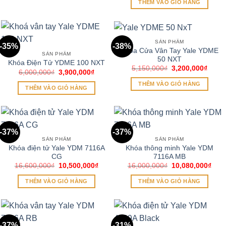
5,300,000₫.
THÊM VÀO GIỎ HÀNG
8,000,000₫.
là:
5,600
SẢN PHẨM
-35%
-38%
Khóa Cửa Vân Tay Yale YDME
SẢN PHẨM
50 NXT
Khóa Điện Tử YDME 100 NXT
Giá
Giá
5,150,000
₫
3,200,000
₫
Giá
Giá
6,000,000
₫
3,900,000
₫
gốc
hiện
gốc
hiện
là:
tại
THÊM VÀO GIỎ HÀNG
là:
tại
5,150,000₫.
là:
THÊM VÀO GIỎ HÀNG
6,000,000₫.
là:
3,200
3,900,000₫.
-37%
-37%
SẢN PHẨM
SẢN PHẨM
Khóa điện tử Yale YDM 7116A
Khóa thông minh Yale YDM
CG
7116A MB
Giá
Giá
Giá
Giá
16,600,000
₫
10,500,000
₫
16,000,000
₫
10,080,000
₫
gốc
hiện
gốc
hiện
là:
tại
là:
tại
THÊM VÀO GIỎ HÀNG
THÊM VÀO GIỎ HÀNG
16,600,000₫.
là:
16,000,000₫.
là:
10,500,000₫.
10,0
-37%
-31%