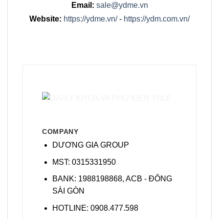
Email:
sale@ydme.vn
Website:
https://ydme.vn/
-
https://ydm.com.vn/
COMPANY
DƯƠNG GIA GROUP
MST: 0315331950
BANK: 1988198868, ACB - ĐÔNG
SÀI GÒN
HOTLINE: 0908.477.598