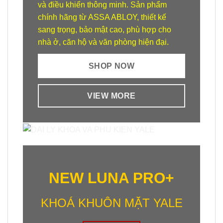
và điều khiển thông minh. Sản phẩm
chính hãng từ ASSA ABLOY, thiết kế
sang trọng, bảo mật cao, phù hợp cho
nhà ở, căn hộ và văn phòng hiện đại.
SHOP NOW
VIEW MORE
NEW LUNA PRO+
KHOÁ KHUÔN MẶT YALE