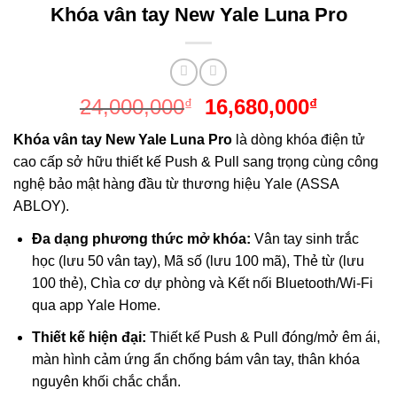
Khóa vân tay New Yale Luna Pro
Giá
Giá
24,000,000
16,680,000
₫
₫
gốc
hiện
Khóa vân tay New Yale Luna Pro
là dòng khóa điện tử
là:
tại
cao cấp sở hữu thiết kế Push & Pull sang trọng cùng công
24,000,000₫.
là:
nghệ bảo mật hàng đầu từ thương hiệu Yale (ASSA
16,680,
ABLOY).
Đa dạng phương thức mở khóa:
Vân tay sinh trắc
học (lưu 50 vân tay), Mã số (lưu 100 mã), Thẻ từ (lưu
100 thẻ), Chìa cơ dự phòng và Kết nối Bluetooth/Wi-Fi
qua app Yale Home.
Thiết kế hiện đại:
Thiết kế Push & Pull đóng/mở êm ái,
màn hình cảm ứng ẩn chống bám vân tay, thân khóa
nguyên khối chắc chắn.