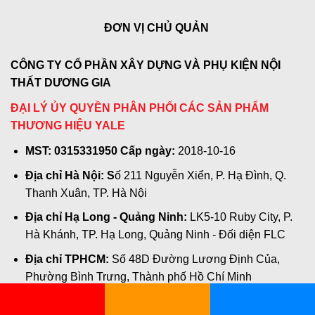
ĐƠN VỊ CHỦ QUẢN
CÔNG TY CỔ PHẦN XÂY DỰNG VÀ PHỤ KIỆN NỘI
THẤT DƯƠNG GIA
ĐẠI LÝ ỦY QUYỀN PHÂN PHỐI CÁC SẢN PHẨM
THƯƠNG HIỆU YALE
MST: 0315331950 Cấp ngày:
2018-10-16
Địa chỉ Hà Nội: S
ố 211 Nguyễn Xiển, P. Hạ Đình, Q.
Thanh Xuân, TP. Hà Nội
Địa chỉ Hạ Long - Quảng Ninh:
LK5-10 Ruby City, P.
Hà Khánh, TP. Hạ Long, Quảng Ninh - Đối diện FLC
Địa chỉ TPHCM:
Số 48D Đường Lương Định Của,
Phường Bình Trưng, Thành phố Hồ Chí Minh
Hotline : 0909.477.598 - 0973.477.598