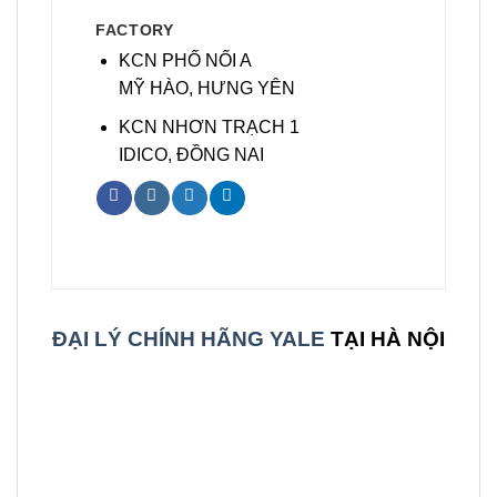
FACTORY
KCN PHỐ NỐI A
MỸ HÀO, HƯNG YÊN
KCN NHƠN TRẠCH 1
IDICO, ĐỒNG NAI
ĐẠI LÝ CHÍNH HÃNG YALE
TẠI HÀ NỘI