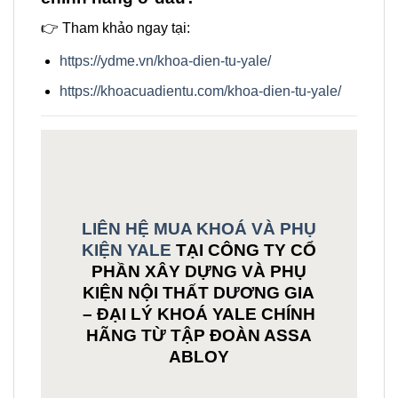
👉 Tham khảo ngay tại:
https://ydme.vn/khoa-dien-tu-yale/
https://khoacuadientu.com/khoa-dien-tu-yale/
LIÊN HỆ MUA KHOÁ VÀ PHỤ
KIỆN YALE
TẠI CÔNG TY CỔ
PHẦN XÂY DỰNG VÀ PHỤ
KIỆN NỘI THẤT DƯƠNG GIA
– ĐẠI LÝ KHOÁ YALE CHÍNH
HÃNG TỪ TẬP ĐOÀN ASSA
ABLOY