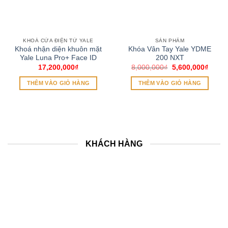
KHOÁ CỬA ĐIỆN TỬ YALE
SẢN PHẨM
Khoá nhận diện khuôn mặt
Khóa Vân Tay Yale YDME
Yale Luna Pro+ Face ID
200 NXT
Giá
Giá
17,200,000
₫
8,000,000
₫
5,600,000
₫
gốc
hiện
là:
tại
THÊM VÀO GIỎ HÀNG
THÊM VÀO GIỎ HÀNG
8,000,000₫.
là:
5,600
KHÁCH HÀNG