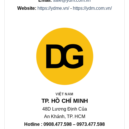
Email:
sale@ydm.com.vn
Website:
https://ydme.vn/
-
https://ydm.com.vn/
VIỆT NAM
TP. HỒ CHÍ MINH
48D Lương Định Của
An Khánh, TP. HCM
Hotline : 0908.477.598 – 0973.477.598