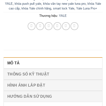
YALE
,
khóa push pull yale
,
khóa vân tay new yale luna pro
,
khóa Yale
cao cấp
,
khóa Yale chính hãng
,
smart lock Yale
,
Yale Luna Pro+
Thương hiệu:
YALE
MÔ TẢ
THÔNG SỐ KỸ THUẬT
HÌNH ẢNH LẮP ĐẶT
HƯỚNG DẪN SỬ DỤNG