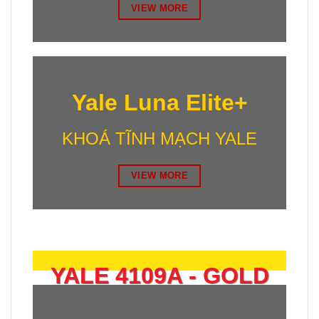
VIEW MORE
Yale Luna Elite+
KHOÁ TĨNH MẠCH YALE
VIEW MORE
YALE 4109A - GOLD
Sang trọng, đẳng cấp - An ninh tối thượng