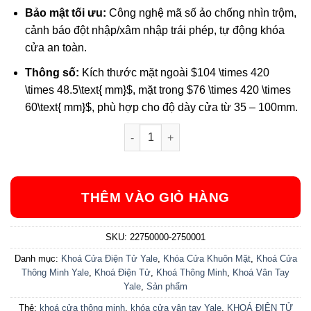
Bảo mật tối ưu:
Công nghệ mã số ảo chống nhìn trộm,
cảnh báo đột nhập/xâm nhập trái phép, tự động khóa
cửa an toàn.
Thông số:
Kích thước mặt ngoài
$104 \times 420
\times 48.5\text{ mm}$
, mặt trong
$76 \times 420 \times
60\text{ mm}$
, phù hợp cho độ dày cửa từ 35 – 100mm.
Khóa vân tay New Yale Luna Pro số lư
THÊM VÀO GIỎ HÀNG
SKU:
22750000-2750001
Danh mục:
Khoá Cửa Điện Tử Yale
,
Khóa Cửa Khuôn Mặt
,
Khoá Cửa
Thông Minh Yale
,
Khoá Điện Tử
,
Khoá Thông Minh
,
Khoá Vân Tay
Yale
,
Sản phẩm
Thẻ:
khoá cửa thông minh
,
khóa cửa vân tay Yale
,
KHOÁ ĐIỆN TỬ