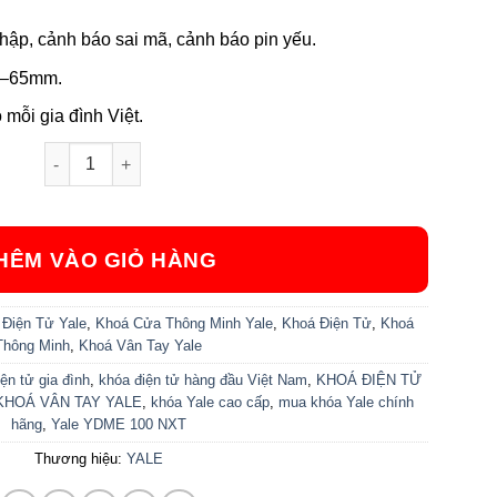
ập, cảnh báo sai mã, cảnh báo pin yếu.
5–65mm.
mỗi gia đình Việt.
Khóa Điện Tử YDME 100 NXT số lượng
HÊM VÀO GIỎ HÀNG
Điện Tử Yale
,
Khoá Cửa Thông Minh Yale
,
Khoá Điện Tử
,
Khoá
Thông Minh
,
Khoá Vân Tay Yale
ện tử gia đình
,
khóa điện tử hàng đầu Việt Nam
,
KHOÁ ĐIỆN TỬ
KHOÁ VÂN TAY YALE
,
khóa Yale cao cấp
,
mua khóa Yale chính
hãng
,
Yale YDME 100 NXT
Thương hiệu:
YALE