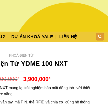
U?
DỰ ÁN KHOÁ YALE
LIÊN HỆ
KHOÁ ĐIỆN TỬ
iện Tử YDME 100 NXT
Giá
Giá
000,000
3,900,000
₫
₫
gốc
hiện
T mang lại trải nghiệm bảo mật đồng thời với thiết
là:
tại
ức năng.
6,000,000₫.
là:
3,900,000₫.
ân tay, mã PIN, thẻ RFID và chìa cơ, cùng hệ thống