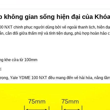
ợp không gian sống hiện đại của Kh
0 NXT chinh phục người dùng bởi vẻ ngoài thanh lịch, hiện đạ
ắn, cân đối giữa thẩm mỹ và tính tiện dụng, phù hợp hoàn hảo c
ộng khe cửa từ 100mm
c
g trọng, Yale YDME 100 NXT đều mang đến vẻ hài hòa, nâng tầ