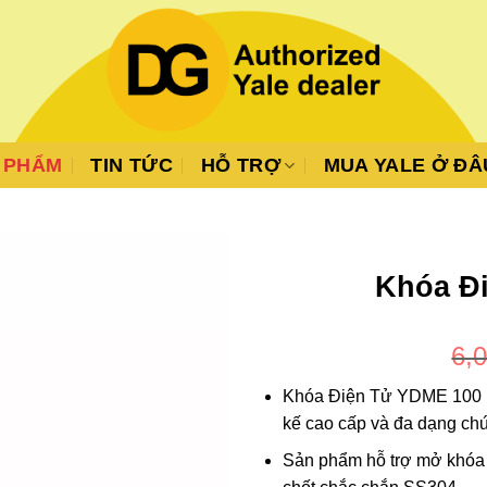
 PHẨM
TIN TỨC
HỖ TRỢ
MUA YALE Ở ĐÂ
Khóa Đ
6,
Khóa Điện Tử YDME 100 NX
kế cao cấp và đa dạng ch
Sản phẩm hỗ trợ mở khóa v