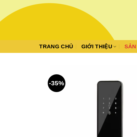
Skip
to
content
TRANG CHỦ
GIỚI THIỆU
SẢN
-35%