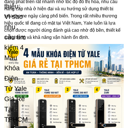
đang phát triển rất nhanh nhờ tốc độ đô thị hóa, nhu cầu
thiệu:
nâng cấp nhà ở hiện đại và xu hướng sử dụng thiết bị
Vì sao
smarthome ngày càng phổ biến. Trong rất nhiều thương
hiệu quốc tế đang có mặt tại Việt Nam, Yale luôn là lựa
nhu
chọn được người dùng đánh giá cao nhờ độ bền, thiết kế
cầu tìm
sang trọng và khả năng vận hành ổn định.
kiếm 4
Mẫu
Khóa
Điện
Tử Yale
Giá Rẻ
Tại
TPHCM