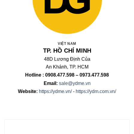
VIỆT NAM
TP. HỒ CHÍ MINH
48D Lương Định Của
An Khánh, TP. HCM
Hotline : 0908.477.598 – 0973.477.598
Email:
sale@ydme.vn
Website:
https://ydme.vn/
-
https://ydm.com.vn/