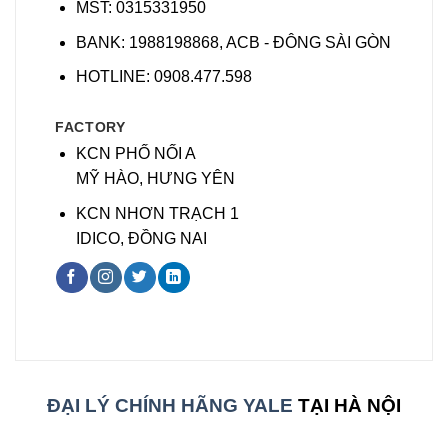
MST: 0315331950
BANK: 1988198868, ACB - ĐÔNG SÀI GÒN
HOTLINE: 0908.477.598
FACTORY
KCN PHỐ NỐI A
MỸ HÀO, HƯNG YÊN
KCN NHƠN TRẠCH 1
IDICO, ĐỒNG NAI
ĐẠI LÝ CHÍNH HÃNG YALE
TẠI HÀ NỘI