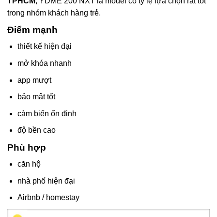
TPHCM
, YDME 200 NXT là model có tỷ lệ lựa chọn rất tốt
trong nhóm khách hàng trẻ.
Điểm mạnh
thiết kế hiện đại
mở khóa nhanh
app mượt
bảo mật tốt
cảm biến ổn định
độ bền cao
Phù hợp
căn hộ
nhà phố hiện đại
Airbnb / homestay