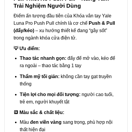
Trải Nghiệm Người Dùng
Điểm ấn tượng đầu tiên của Khóa vân tay Yale
Luna Pro Push Pull chính là cơ chế
Push & Pull
(đẩy/kéo)
– xu hướng thiết kế đang “gây sốt”
trong ngành khóa cửa điện tử.
💡 Ưu điểm:
Thao tác nhanh gọn:
đẩy để mở vào, kéo để
ra ngoài – thao tác bằng 1 tay
Thẩm mỹ tối giản:
không cần tay gạt truyền
thống
Tiện lợi cho mọi đối tượng:
người cao tuổi,
trẻ em, người khuyết tật
🔳 Màu sắc & chất liệu:
Màu
đen viền vàng
sang trọng, phù hợp nội
thất hiện đại