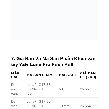
Đen
LunaP-IG17-5B-
viền
35-NN-001
60 mm
26.554.000
vàng
(60mm)
Đen
LunaP-IG17-5B-
viền
35-NN-001
70 mm
26.554.000
vàng
(70mm)
➡️ Giá chưa bao gồm Yale Home Kit nếu bạn cần
điều khiển từ xa.
8. Lý Do Nên Chọn Khóa vân tay Yale
Luna Pro Push Pull
✅ ĐẶC ĐIỂM
💎 LỢI ÍCH MANG LẠI
Thao tác nhanh – sang trọng –
Cơ chế Push & Pull
tiện lợi
Mở khóa đa phương
Linh hoạt cho mọi tình huống
thức
sử dụng
Ứng dụng Yale
Quản lý từ xa – bảo mật tuyệt