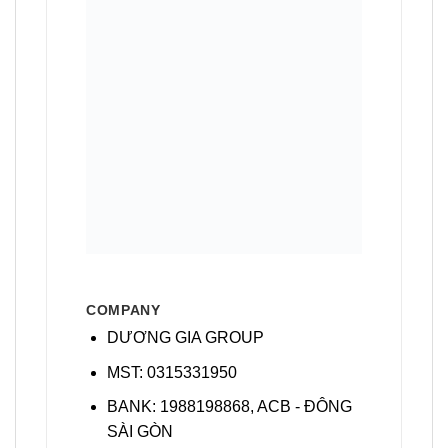
DƯƠNG GIA GROUP
MST: 0315331950
BANK: 1988198868, ACB - ĐÔNG
SÀI GÒN
HOTLINE: 0908.477.598
FACTORY
KCN PHỐ NỐI A
MỸ HÀO, HƯNG YÊN
KCN NHƠN TRẠCH 1
IDICO, ĐỒNG NAI