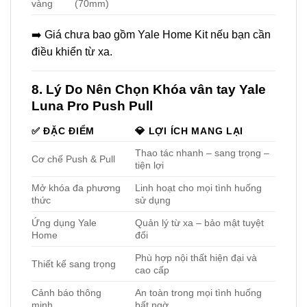
Home
đối
Phù hợp nội thất hiện đại và
Thiết kế sang trọng
cao cấp
Cảnh báo thông
An toàn trong mọi tình huống
minh
bất ngờ
Pin bền, thay dễ
Dùng bền bỉ – không lo ngắt
dàng
quãng
9. Mua Khóa vân tay Yale Luna Pro
Push Pull Chính Hãng Ở Đâu?
Sản phẩm hiện được phân phối chính thức tại hệ
thống uỷ quyền của Yale tại Việt
📦 Dịch vụ:
Lắp đặt tại nhà
Bảo hành chính hãng