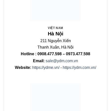
VIỆT NAM
TP. HỒ CHÍ MINH
48D Lương Định Của
An Khánh, TP. HCM
Hotline : 0908.477.598 – 0973.477.598
Email:
sale@ydme.vn
Website:
https://ydme.vn/
-
https://ydm.com.vn/