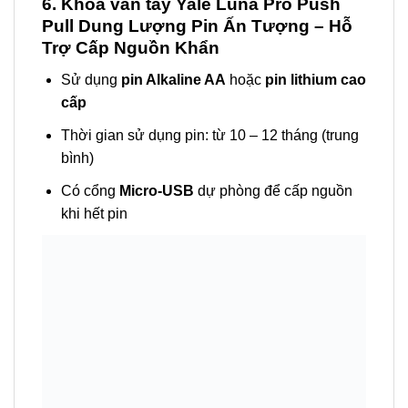
6. Khóa vân tay Yale Luna Pro Push
Pull Dung Lượng Pin Ấn Tượng – Hỗ
Trợ Cấp Nguồn Khẩn
Sử dụng
pin Alkaline AA
hoặc
pin lithium cao
cấp
Thời gian sử dụng pin: từ 10 – 12 tháng (trung
bình)
Có cổng
Micro-USB
dự phòng để cấp nguồn
khi hết pin
7. Giá Bán Và Mã Sản Phẩm Khóa vân
tay Yale Luna Pro Push Pull
MÀU
GIÁ BÁN
MÃ SẢN PHẨM
BACKSET
SẮC
LẺ (VNĐ)