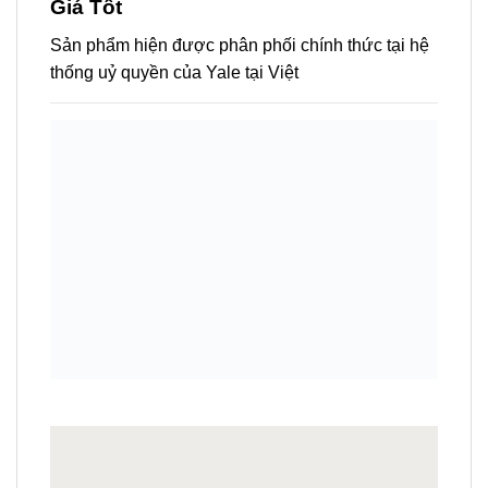
LIÊN HỆ MUA KHOÁ VÀ PHỤ
KIỆN YALE
TẠI CÔNG TY CỔ
PHẦN XÂY DỰNG VÀ PHỤ
KIỆN NỘI THẤT DƯƠNG GIA
– ĐẠI LÝ KHOÁ YALE CHÍNH
HÃNG TỪ TẬP ĐOÀN ASSA
ABLOY