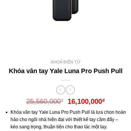
KHOÁ ĐIỆN TỬ
Khóa vân tay Yale Luna Pro Push Pull
Giá
Giá
25,560,000
16,100,000
₫
₫
gốc
hiện
Khóa vân tay Yale Luna Pro Push Pull là lựa chọn hoàn
là:
tại
hảo cho ngôi nhà hiện đại với thiết kế tay cầm đẩy –
25,560,000₫.
là:
kéo sang trọng, thuận tiện cho thao tác một tay.
16,100,