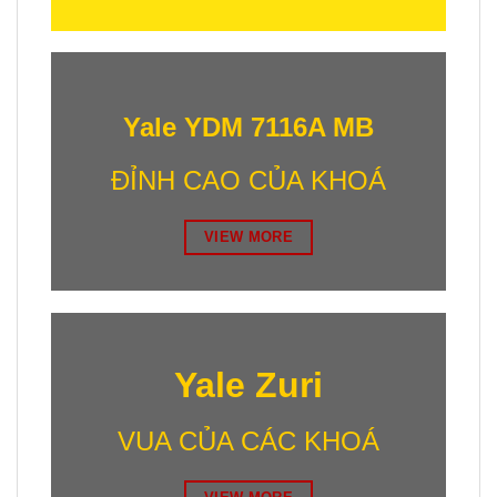
Yale YDM 7116A MB
ĐỈNH CAO CỦA KHOÁ
VIEW MORE
Yale Zuri
VUA CỦA CÁC KHOÁ