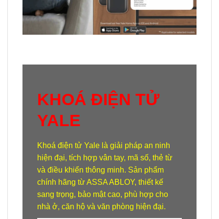
KHOÁ ĐIỆN TỬ
YALE
Khoá điện tử Yale
là giải pháp an ninh
hiện đại, tích hợp vân tay, mã số, thẻ từ
và điều khiển thông minh. Sản phẩm
chính hãng từ ASSA ABLOY, thiết kế
sang trọng, bảo mật cao, phù hợp cho
nhà ở, căn hộ và văn phòng hiện đại.