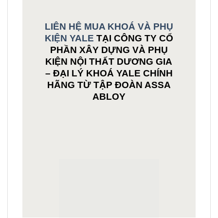
VIỆT NAM
Hà Nội
211 Nguyễn Xiển
Thanh Xuân, Hà Nội
Hotline : 0908.477.598 – 0973.477.598
Email:
sale@ydm.com.vn
Website:
https://ydme.vn/
-
https://ydm.com.vn/