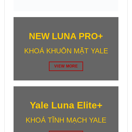
NEW LUNA PRO+
KHOÁ KHUÔN MẶT YALE
VIEW MORE
Yale Luna Elite+
KHOÁ TĨNH MẠCH YALE