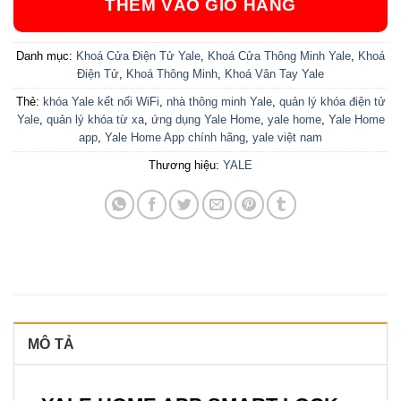
THÊM VÀO GIỎ HÀNG
Danh mục:
Khoá Cửa Điện Tử Yale
,
Khoá Cửa Thông Minh Yale
,
Khoá
Điện Tử
,
Khoá Thông Minh
,
Khoá Vân Tay Yale
Thẻ:
khóa Yale kết nối WiFi
,
nhà thông minh Yale
,
quản lý khóa điện tử
Yale
,
quản lý khóa từ xa
,
ứng dụng Yale Home
,
yale home
,
Yale Home
app
,
Yale Home App chính hãng
,
yale việt nam
Thương hiệu:
YALE
MÔ TẢ