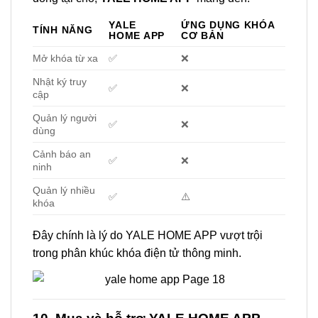
YALE
ỨNG DỤNG KHÓA
TÍNH NĂNG
HOME APP
CƠ BẢN
Mở khóa từ xa
✅
❌
Nhật ký truy
✅
❌
cập
Quản lý người
✅
❌
dùng
Cảnh báo an
✅
❌
ninh
Quản lý nhiều
✅
⚠️
khóa
Đây chính là lý do YALE HOME APP vượt trội
trong phân khúc khóa điện tử thông minh.