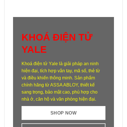
KHOÁ ĐIỆN TỬ
YALE
Khoá điện tử Yale
là giải pháp an ninh
hiện đại, tích hợp vân tay, mã số, thẻ từ
và điều khiển thông minh. Sản phẩm
chính hãng từ ASSA ABLOY, thiết kế
sang trọng, bảo mật cao, phù hợp cho
nhà ở, căn hộ và văn phòng hiện đại.
SHOP NOW