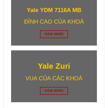
Yale YDM 7116A MB
ĐỈNH CAO CỦA KHOÁ
VIEW MORE
Yale Zuri
VUA CỦA CÁC KHOÁ
VIEW MORE