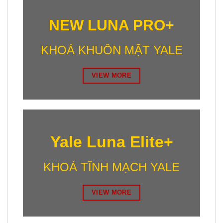
NEW LUNA PRO+
KHOÁ KHUÔN MẶT YALE
VIEW MORE
Yale Luna Elite+
KHOÁ TĨNH MẠCH YALE
VIEW MORE