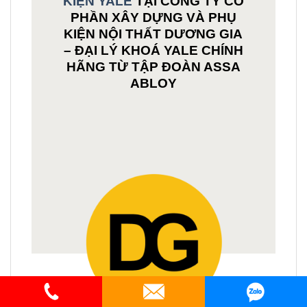
KIỆN YALE
TẠI CÔNG TY CỔ
PHẦN XÂY DỰNG VÀ PHỤ
KIỆN NỘI THẤT DƯƠNG GIA
– ĐẠI LÝ KHOÁ YALE CHÍNH
HÃNG TỪ TẬP ĐOÀN ASSA
ABLOY