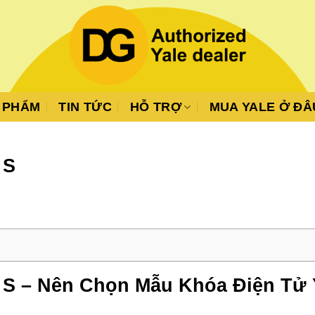
 PHẨM
TIN TỨC
HỖ TRỢ
MUA YALE Ở ĐÂ
 S
ri S – Nên Chọn Mẫu Khóa Điện Tử 