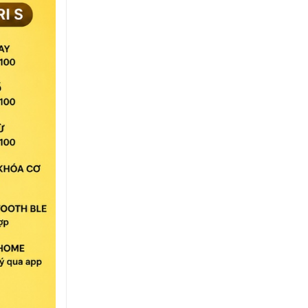
NEW
LUNA
PRO+
VÀ
YALE
KYRA
PRO