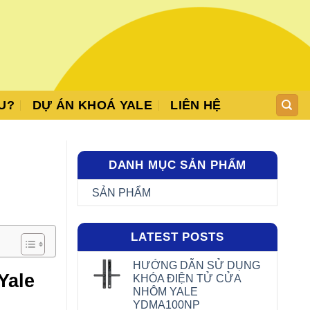
U?
DỰ ÁN KHOÁ YALE
LIÊN HỆ
DANH MỤC SẢN PHẨM
SẢN PHẨM
LATEST POSTS
HƯỚNG DẪN SỬ DỤNG
Yale
KHÓA ĐIỆN TỬ CỬA
NHÔM YALE
YDMA100NP