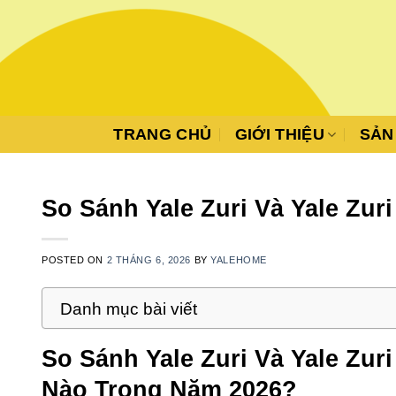
Skip
to
content
TRANG CHỦ
GIỚI THIỆU
SẢN
So Sánh Yale Zuri Và Yale Zuri
POSTED ON
2 THÁNG 6, 2026
BY
YALEHOME
Danh mục bài viết
So Sánh Yale Zuri Và Yale Zu
Nào Trong Năm 2026?