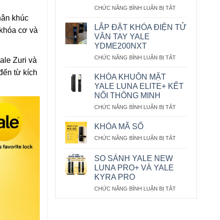
Ở
CHỨC NĂNG BÌNH LUẬN BỊ TẮT
HƯỚNG
hân khúc
DẪN
LẮP ĐẶT KHÓA ĐIỆN TỬ
 khóa cơ và
SỬ
VÂN TAY YALE
DỤNG
YDME200NXT
KHÓA
Ở
CHỨC NĂNG BÌNH LUẬN BỊ TẮT
ĐIỆN
ale Zuri và
LẮP
TỬ
đến từ kích
ĐẶT
CỬA
KHÓA KHUÔN MẶT
KHÓA
NHÔM
YALE LUNA ELITE+ KẾT
ĐIỆN
YALE
NỐI THÔNG MINH
TỬ
YDMA100NP
Ở
CHỨC NĂNG BÌNH LUẬN BỊ TẮT
VÂN
KHÓA
TAY
KHUÔN
YALE
KHÓA MÃ SỐ
MẶT
YDME200NXT
Ở
CHỨC NĂNG BÌNH LUẬN BỊ TẮT
YALE
KHÓA
LUNA
MÃ
ELITE+
SO SÁNH YALE NEW
SỐ
KẾT
LUNA PRO+ VÀ YALE
NỐI
KYRA PRO
THÔNG
Ở
CHỨC NĂNG BÌNH LUẬN BỊ TẮT
MINH
SO
SÁNH
YALE