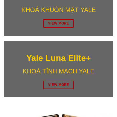
KHOÁ KHUÔN MẶT YALE
VIEW MORE
Yale Luna Elite+
KHOÁ TĨNH MẠCH YALE
VIEW MORE