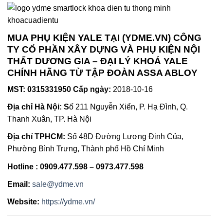
MUA PHỤ KIỆN YALE TẠI (YDME.VN) CÔNG
TY CỔ PHẦN XÂY DỰNG VÀ PHỤ KIỆN NỘI
THẤT DƯƠNG GIA – ĐẠI LÝ KHOÁ YALE
CHÍNH HÃNG TỪ TẬP ĐOÀN ASSA ABLOY
MST: 0315331950 Cấp ngày:
2018-10-16
Địa chỉ Hà Nội: S
ố 211 Nguyễn Xiển, P. Hạ Đình, Q.
Thanh Xuân, TP. Hà Nội
Địa chỉ TPHCM:
Số 48D Đường Lương Định Của,
Phường Bình Trưng, Thành phố Hồ Chí Minh
Hotline : 0909.477.598 – 0973.477.598
Email:
sale@ydme.vn
Website:
https://ydme.vn/