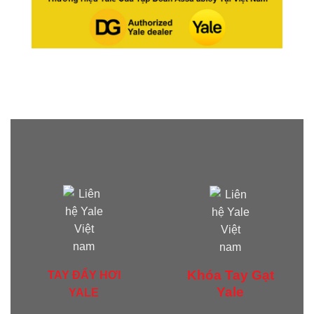
Khóa Tay Gạt
TAY ĐẨY HƠI
Yale
YALE