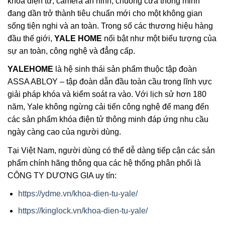
khóa điện tử, camera an ninh, chuông cửa thông minh
đang dần trở thành tiêu chuẩn mới cho một không gian
sống tiện nghi và an toàn. Trong số các thương hiệu hàng
đầu thế giới,
YALE HOME
nổi bật như một biểu tượng của
sự an toàn, công nghệ và đẳng cấp.
YALEHOME
là hệ sinh thái sản phẩm thuộc tập đoàn
ASSA ABLOY – tập đoàn dẫn đầu toàn cầu trong lĩnh vực
giải pháp khóa và kiểm soát ra vào. Với lịch sử hơn 180
năm, Yale không ngừng cải tiến công nghệ để mang đến
các sản phẩm khóa điện tử thông minh đáp ứng nhu cầu
ngày càng cao của người dùng.
Tại Việt Nam, người dùng có thể dễ dàng tiếp cận các sản
phẩm chính hãng thông qua các hệ thống phân phối là
CÔNG TY DƯƠNG GIA uy tín:
https://ydme.vn/khoa-dien-tu-yale/
https://kinglock.vn/khoa-dien-tu-yale/