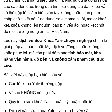
cửa chính của hàng triệu gia đình. Nhưng dù là dòng khóa
cao cấp đến đâu, trong quá trình sử dụng lâu dài, khóa vẫn
có thể gặp lỗi: cảm biến vân tay không nhận, bàn phím
chập chờn, kết nối ứng dụng Yale Home bị lỗi, motor khoá
kẹt, khóa không lên nguồn, báo pin yếu ảo, hoặc kẹt chốt
do môi trường nóng ẩm tại Việt Nam.
Lúc này,
dịch vụ Sửa Khoá Yale chuyên nghiệp
chính là
giải pháp an toàn nhất. Một dịch vụ đúng chuẩn không chỉ
khắc phục lỗi, mà còn phải đảm bảo
tính bảo mật
,
khả
năng vận hành
,
độ bền
, và
không xâm phạm cấu trúc
cửa
.
Bài viết này giúp bạn hiểu sâu về:
Các lỗi khoá Yale thường gặp
Vì sao KHÔNG nên tự sửa
Quy trình sửa khoá Yale chuẩn kỹ thuật quốc tế
Đơn vị nào sửa khoá Yale uy tín – chuyên sâu