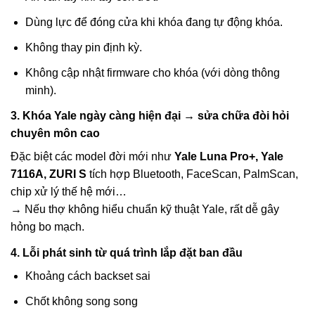
Dùng lực để đóng cửa khi khóa đang tự động khóa.
Không thay pin định kỳ.
Không cập nhật firmware cho khóa (với dòng thông
minh).
3. Khóa Yale ngày càng hiện đại → sửa chữa đòi hỏi
chuyên môn cao
Đặc biệt các model đời mới như
Yale Luna Pro+, Yale
7116A, ZURI S
tích hợp Bluetooth, FaceScan, PalmScan,
chip xử lý thế hệ mới…
→ Nếu thợ không hiểu chuẩn kỹ thuật Yale, rất dễ gây
hỏng bo mạch.
4. Lỗi phát sinh từ quá trình lắp đặt ban đầu
Khoảng cách backset sai
Chốt không song song