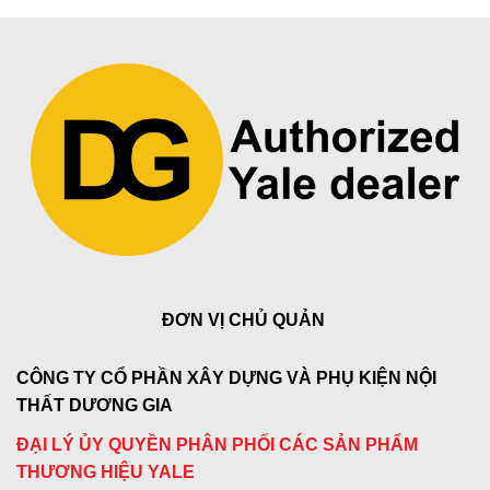
ĐƠN VỊ CHỦ QUẢN
CÔNG TY CỔ PHẦN XÂY DỰNG VÀ PHỤ KIỆN NỘI
THẤT DƯƠNG GIA
ĐẠI LÝ ỦY QUYỀN PHÂN PHỐI CÁC SẢN PHẨM
THƯƠNG HIỆU YALE