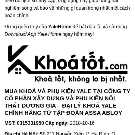
theo dõi lịch sử truy cập, ứng dụng này giúp nâng trải
nghiệm sống và bảo vệ những gì quan trọng nhất một cách
hoàn chỉnh.
Đừng quên truy cập
YaleHome
để bắt đầu tải và sử dụng
Download App Yale Home
ngay hôm nay!
MUA KHOÁ VÀ PHỤ KIỆN YALE TẠI CÔNG TY
CỔ PHẦN XÂY DỰNG VÀ PHỤ KIỆN NỘI
THẤT DƯƠNG GIA – ĐẠI LÝ KHOÁ YALE
CHÍNH HÃNG TỪ TẬP ĐOÀN ASSA ABLOY
MST: 0315331950 Cấp ngày:
2018-10-16
Địa chỉ Hà Nội: S
ố 211 Nguyễn Xiển, P. Hạ Đình, Q.