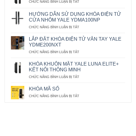
Ở
CHỨC NĂNG BÌNH LUẬN BỊ TẮT
KHOÁ
KHUÔN
HƯỚNG DẪN SỬ DỤNG KHÓA ĐIỆN TỬ
MẶT
CỬA NHÔM YALE YDMA100NP
YALE
Ở
CHỨC NĂNG BÌNH LUẬN BỊ TẮT
LUNA
HƯỚNG
ELITE+
DẪN
LẮP ĐẶT KHÓA ĐIỆN TỬ VÂN TAY YALE
SỬ
YDME200NXT
DỤNG
Ở
CHỨC NĂNG BÌNH LUẬN BỊ TẮT
KHÓA
LẮP
ĐIỆN
ĐẶT
TỬ
KHÓA KHUÔN MẶT YALE LUNA ELITE+
KHÓA
CỬA
KẾT NỐI THÔNG MINH
ĐIỆN
NHÔM
Ở
CHỨC NĂNG BÌNH LUẬN BỊ TẮT
TỬ
YALE
KHÓA
VÂN
YDMA100NP
KHUÔN
TAY
KHÓA MÃ SỐ
MẶT
YALE
Ở
CHỨC NĂNG BÌNH LUẬN BỊ TẮT
YALE
YDME200NXT
KHÓA
LUNA
MÃ
ELITE+
SỐ
KẾT
NỐI
THÔNG
MINH