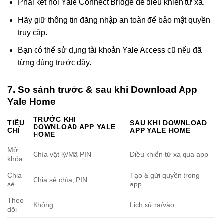
Phải kết nối Yale Connect Bridge để điều khiển từ xa.
Hãy giữ thông tin đăng nhập an toàn để bảo mật quyền
truy cập.
Bạn có thể sử dụng tài khoản Yale Access cũ nếu đã
từng dùng trước đây.
7. So sánh trước & sau khi Download App
Yale Home
TRƯỚC KHI
TIÊU
SAU KHI DOWNLOAD
DOWNLOAD APP YALE
CHÍ
APP YALE HOME
HOME
Mở
Chìa vật lý/Mã PIN
Điều khiển từ xa qua app
khóa
Chia
Tạo & gửi quyền trong
Chia sẻ chìa, PIN
sẻ
app
Theo
Không
Lịch sử ra/vào
dõi