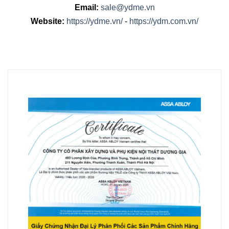
Email:
sale@ydme.vn
Website:
https://ydme.vn/
-
https://ydm.com.vn/