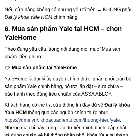
Nếu cửa hàng không có những yếu tố trên → KHÔNG phải
Đại lý khóa Yale HCM
chính hãng.
6. Mua sản phẩm Yale tại HCM – chọn
YaleHome
Theo đúng yêu cầu, trong nội dung mọi mục “Mua sản
phẩm” đều ghi rõ:
👉
Mua sản phẩm tại YaleHome
YaleHome là đại lý ủy quyền chính thức, phân phối toàn bộ
sản phẩm Yale chính hãng, hỗ trợ lắp đặt – sửa chữa –
bảo hành theo đúng tiêu chuẩn của ASSA ABLOY.
Khách hàng có thể tra cứu thông tin đầy đủ về
Đại lý khóa
Yale HCM
thông qua các nguồn chính thức như:
https://ydme.vn/
,
khoacuadientu.com/thuong-hieu/yale
.
Những địa chỉ này cung cấp dữ liệu minh bạch, cập nhật
và đúng chuẩn về hệ thống phân phối khóa Yale tại thành