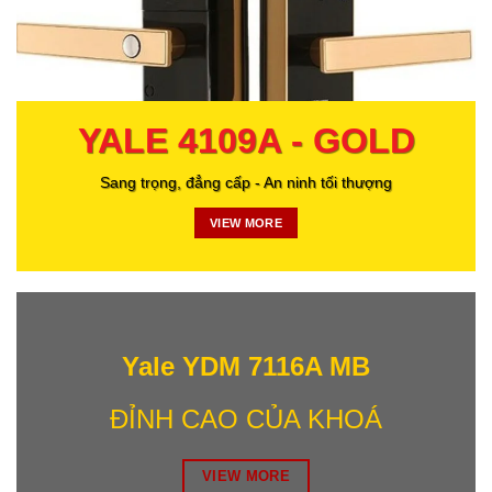
YALE 4109A - GOLD
Sang trọng, đẳng cấp - An ninh tối thượng
VIEW MORE
Yale YDM 7116A MB
ĐỈNH CAO CỦA KHOÁ
VIEW MORE