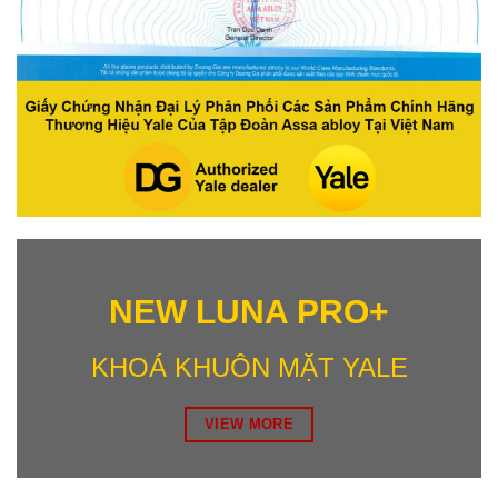
NEW LUNA PRO+
KHOÁ KHUÔN MẶT YALE
VIEW MORE