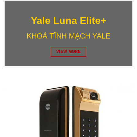
Yale Luna Elite+
KHOÁ TĨNH MẠCH YALE
VIEW MORE