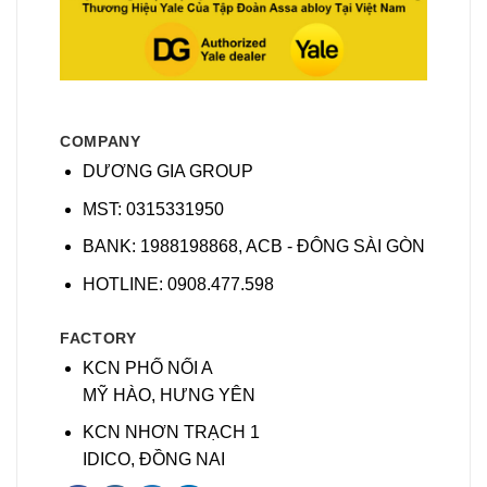
COMPANY
DƯƠNG GIA GROUP
MST: 0315331950
BANK: 1988198868, ACB - ĐÔNG SÀI GÒN
HOTLINE: 0908.477.598
FACTORY
KCN PHỐ NỐI A
MỸ HÀO, HƯNG YÊN
KCN NHƠN TRẠCH 1
IDICO, ĐỒNG NAI