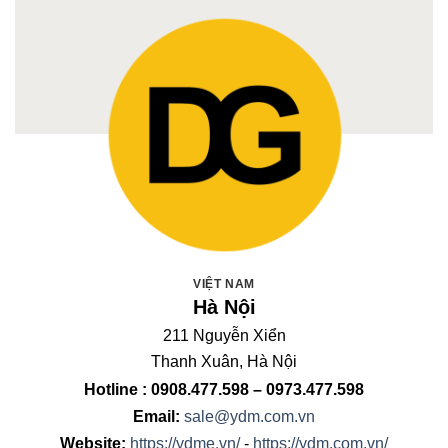
VIỆT NAM
Hà Nội
211 Nguyễn Xiển
Thanh Xuân, Hà Nội
Hotline : 0908.477.598 – 0973.477.598
Email:
sale@ydm.com.vn
Website:
https://ydme.vn/
-
https://ydm.com.vn/