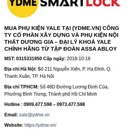
MUA PHỤ KIỆN YALE TẠI (YDME.VN) CÔNG
TY CỔ PHẦN XÂY DỰNG VÀ PHỤ KIỆN NỘI
THẤT DƯƠNG GIA – ĐẠI LÝ KHOÁ YALE
CHÍNH HÃNG TỪ TẬP ĐOÀN ASSA ABLOY
MST: 0315331950 Cấp ngày:
2018-10-16
Địa chỉ Hà Nội: S
ố 211 Nguyễn Xiển, P. Hạ Đình, Q.
Thanh Xuân, TP. Hà Nội
Địa chỉ TPHCM:
Số 48D Đường Lương Định Của,
Phường Bình Trưng, Thành phố Hồ Chí Minh
Hotline : 0909.477.598 – 0973.477.598
Email:
sale@ydme.vn
Website:
https://ydme.vn/