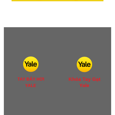
Khóa Tay Gạt
TAY ĐẨY HƠI
Yale
YALE