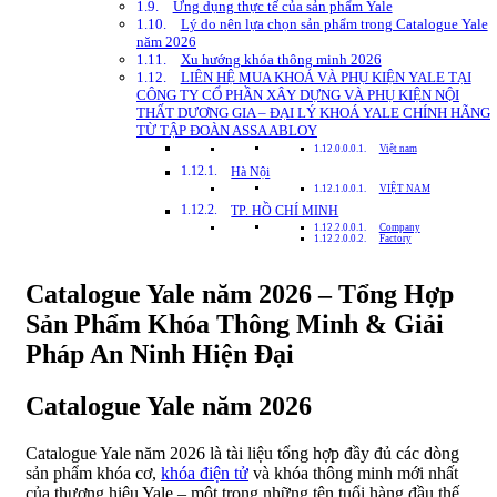
Ứng dụng thực tế của sản phẩm Yale
Lý do nên lựa chọn sản phẩm trong Catalogue Yale
năm 2026
Xu hướng khóa thông minh 2026
LIÊN HỆ MUA KHOÁ VÀ PHỤ KIỆN YALE TẠI
CÔNG TY CỔ PHẦN XÂY DỰNG VÀ PHỤ KIỆN NỘI
THẤT DƯƠNG GIA – ĐẠI LÝ KHOÁ YALE CHÍNH HÃNG
TỪ TẬP ĐOÀN ASSA ABLOY
Việt nam
Hà Nội
VIỆT NAM
TP. HỒ CHÍ MINH
Company
Factory
Catalogue Yale năm 2026 – Tổng Hợp
Sản Phẩm Khóa Thông Minh & Giải
Pháp An Ninh Hiện Đại
Catalogue Yale năm 2026
Catalogue Yale năm 2026 là tài liệu tổng hợp đầy đủ các dòng
sản phẩm khóa cơ,
khóa điện tử
và khóa thông minh mới nhất
của thương hiệu Yale – một trong những tên tuổi hàng đầu thế