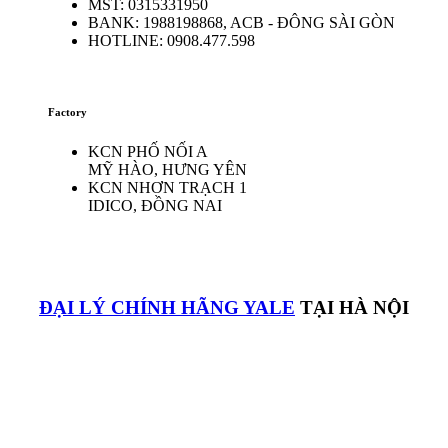
MST: 0315331950
BANK: 1988198868, ACB - ĐÔNG SÀI GÒN
HOTLINE: 0908.477.598
Factory
KCN PHỐ NỐI A
MỸ HÀO, HƯNG YÊN
KCN NHƠN TRẠCH 1
IDICO, ĐỒNG NAI
ĐẠI LÝ CHÍNH HÃNG YALE
TẠI HÀ NỘI