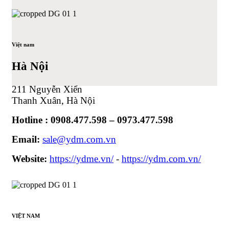
Việt nam
Hà Nội
211 Nguyễn Xiển
Thanh Xuân, Hà Nội
Hotline : 0908.477.598 – 0973.477.598
Email:
sale@ydm.com.vn
Website:
https://ydme.vn/
-
https://ydm.com.vn/
VIỆT NAM