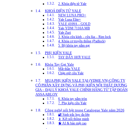
2. Khóa điện tử Yale
KHOÁ ĐIỆN TỬ YALE
NEW LUNA PRO+
Yale Luna Elite+
YALE 4109A – GOLD
Yale YDM 7116A MB
Yale Zuri
3. Khóa cửa kính – cửa lùa – Rim lock
4. Khóa cơ truyền thống (Padlock)
5. Bộ khóa tay nắm gạt
PHỤ KIỆN YALE
TAY ĐẨY HƠI YALE
Khóa Tay Gạt Yale
Mắt thần YALE
Chặn giữ cửa Yale
MUA PHỤ KIỆN YALE TẠI (YDME.VN) CÔNG TY
CỔ PHẦN XÂY DỰNG VÀ PHỤ KIỆN NỘI THẤT DƯƠNG
GIA – ĐẠI LÝ KHOÁ YALE CHÍNH HÃNG TỪ TẬP ĐOÀN
ASSA ABLOY
6. Khóa tay nắm tròn
7. Phụ kiện cửa Yale
Công nghệ nổi bật trong Catalogue Yale năm 2026
🔐 Sinh trắc học đa lớp
📱 Kết nối thông minh
🧠 AI & bảo mật cao