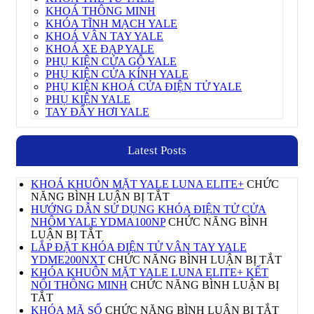
KHOÁ THÔNG MINH
KHÓA TĨNH MẠCH YALE
KHOÁ VÂN TAY YALE
KHOÁ XE ĐẠP YALE
PHỤ KIỆN CỬA GỖ YALE
PHỤ KIỆN CỬA KÍNH YALE
PHỤ KIỆN KHOÁ CỬA ĐIỆN TỬ YALE
PHỤ KIỆN YALE
TAY ĐẨY HƠI YALE
Latest Posts
KHOÁ KHUÔN MẶT YALE LUNA ELITE+
CHỨC
Ở
NĂNG BÌNH LUẬN BỊ TẮT
KHOÁ
HƯỚNG DẪN SỬ DỤNG KHÓA ĐIỆN TỬ CỬA
KHUÔN
NHÔM YALE YDMA100NP
CHỨC NĂNG BÌNH
Ở
MẶT
LUẬN BỊ TẮT
HƯỚNG
YALE
LẮP ĐẶT KHÓA ĐIỆN TỬ VÂN TAY YALE
DẪN
LUNA
Ở
YDME200NXT
CHỨC NĂNG BÌNH LUẬN BỊ TẮT
SỬ
ELITE+
LẮP
KHÓA KHUÔN MẶT YALE LUNA ELITE+ KẾT
DỤNG
ĐẶT
NỐI THÔNG MINH
CHỨC NĂNG BÌNH LUẬN BỊ
Ở
KHÓA
KHÓA
TẮT
KHÓA
ĐIỆN
Ở
ĐIỆN
KHÓA MÃ SỐ
CHỨC NĂNG BÌNH LUẬN BỊ TẮT