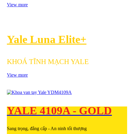
View more
Yale Luna Elite+
KHOÁ TĨNH MẠCH YALE
View more
YALE 4109A - GOLD
Sang trọng, đẳng cấp - An ninh tối thượng