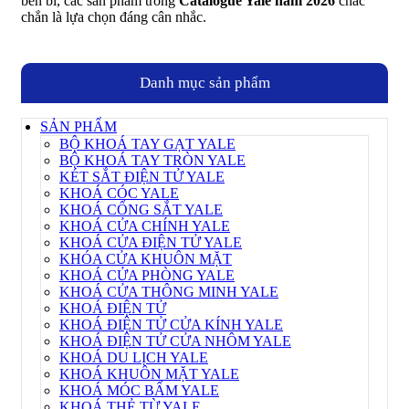
bền bỉ, các sản phẩm trong
Catalogue Yale năm 2026
chắc
chắn là lựa chọn đáng cân nhắc.
Danh mục sản phẩm
SẢN PHẨM
BỘ KHOÁ TAY GẠT YALE
BỘ KHOÁ TAY TRÒN YALE
KÉT SẮT ĐIỆN TỬ YALE
KHOÁ CÓC YALE
KHOÁ CỔNG SẮT YALE
KHOÁ CỬA CHÍNH YALE
KHOÁ CỬA ĐIỆN TỬ YALE
KHÓA CỬA KHUÔN MẶT
KHOÁ CỬA PHÒNG YALE
KHOÁ CỬA THÔNG MINH YALE
KHOÁ ĐIỆN TỬ
KHOÁ ĐIỆN TỬ CỬA KÍNH YALE
KHOÁ ĐIỆN TỬ CỬA NHÔM YALE
KHOÁ DU LỊCH YALE
KHOÁ KHUÔN MẶT YALE
KHOÁ MÓC BẤM YALE
KHOÁ THẺ TỪ YALE