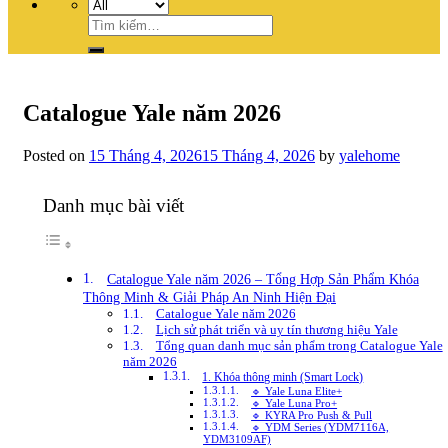
Tìm
kiếm:
Catalogue Yale năm 2026
Posted on
15 Tháng 4, 2026
15 Tháng 4, 2026
by
yalehome
Danh mục bài viết
Catalogue Yale năm 2026 – Tổng Hợp Sản Phẩm Khóa
Thông Minh & Giải Pháp An Ninh Hiện Đại
Catalogue Yale năm 2026
Lịch sử phát triển và uy tín thương hiệu Yale
Tổng quan danh mục sản phẩm trong Catalogue Yale
năm 2026
1. Khóa thông minh (Smart Lock)
🔹 Yale Luna Elite+
🔹 Yale Luna Pro+
🔹 KYRA Pro Push & Pull
🔹 YDM Series (YDM7116A,
YDM3109AF)