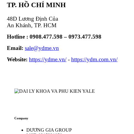
TP. HỒ CHÍ MINH
48D Lương Định Của
An Khánh, TP. HCM
Hotline : 0908.477.598 – 0973.477.598
Email:
sale@ydme.vn
Website:
https://ydme.vn/
-
https://ydm.com.vn/
Company
DƯƠNG GIA GROUP